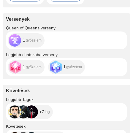
Versenyek
Queen of Queens verseny
1
győzelem
Legjobb chatszoba verseny
1
1
győzelem
győzelem
Követések
+7
Legjobb Tagok
+7
tag
+24
Követések