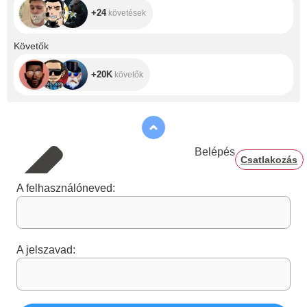
+24
követések
+20K
Követők
+20K
követők
Belépés
Csatlakozás
A felhasználóneved:
A jelszavad: