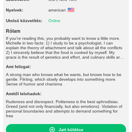
Nyelvek:
american
Utolsó közvetítés:
Online
Rólam
If you're reading this, you probably want to know a little more.
Michelle in two facts: 1) I study to be a psychologist, I can
explain the theory of attachment and talk about all the conflicts
2) I sincerely believe that the food is cooked by myself. My
grace is the result of genetics and effort, and culinary skills are
still under development. If you want to write me a compliment -
do it in the comments, I will be very pleased 💋
Ami felizgat:
A strong man who knows what he wants, but knows how to be
gentle. Flirting, which slowly develops into something more.
Sense of humor and charisma
Amitől lelohadok:
Rudeness and disrespect. Politeness is the best aphrodisiac.
Greed (and not only financially, but also emotions). Violation of
personal boundaries and attempts to demand something for
free
Jatt küldése