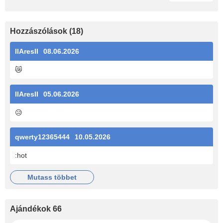
Hozzászólások (18)
IIAresII
08.06.2026
😿
IIAresII
05.06.2026
😥
qwerty12365444
10.05.2026
:hot
mutass többet
Ajándékok 66