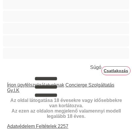
Teltkarcsú
Terhes
Vörösek
Ázsiai
Érett
Súgó
Csatlakozás
Írjon ügyfélszolgálatunknak
Concierge Szolgáltatás
Gy.I.K
Az oldal látogatása 18 évesekre vagy idősebbekre
van korlátozva.
Az ezen az oldalon megjelenő valamennyi modell
legalább 18 éves.
Adatvédelem
Feltételek
2257