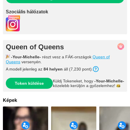
Szociális hálózatok
Ingyen
Queen of Queens
-Your-Michelle-
részt vesz a FÁK-országok
Queen of
Queens
versenyén.
A modell jelenleg az
84 helyen
áll (7,230 pont).
Küldj Tokeneket, hogy
-Your-Michelle-
Token küldése
közelebb kerüljön a
győzelemhez!
Képek