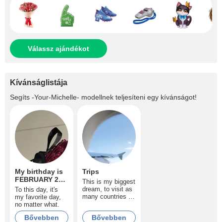
Válassz ajándékot
Kívánságlistája
Segíts
-Your-Michelle-
modellnek teljesíteni egy kívánságot!
My birthday is
Trips
FEBRUARY 23
This is my biggest
❤️
dream, to visit as
To this day, it's
many countries as
my favorite day,
possible and get
no matter what.
to know different
Bővebben
Bővebben
cultures.