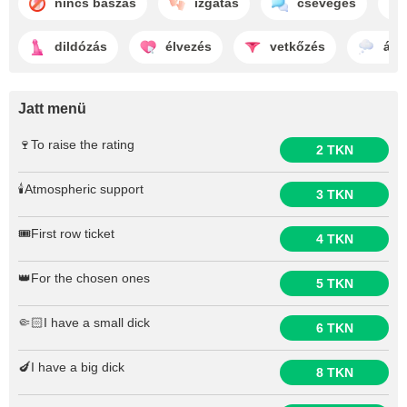
nincs baszás
izgatás
csevegés
dildózás
élvezés
vetkőzés
álm
Jatt menü
🍷To raise the rating
2 TKN
🕯️Atmospheric support
3 TKN
🎟️First row ticket
4 TKN
👑For the chosen ones
5 TKN
🤏🏻I have a small dick
6 TKN
🍆I have a big dick
8 TKN