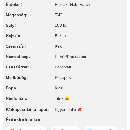
Érdekel:
Férfiak, Nők, Párok
Magasság:
5'4"
Súly:
108 lb
Hajszín:
Barna
Szemszín:
Kék
Nemzetiség:
Fehér/Kaukázusi
Fanszőrzet:
Borotvált
Mellbőség:
Közepes
Popó:
Kicsi
Nimfomán:
Titok
Párkapcsolati állapot:
Egyedülálló
Érdeklődési kör