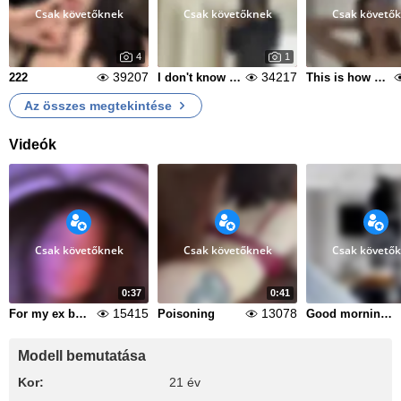
Csak követőknek
Csak követőknek
Csak követő
4
1
39207
34217
222
I don't know what to call it anymore
This is how cool we are
Az összes megtekintése
Videók
Csak követőknek
Csak követőknek
Csak követő
0:37
0:41
15415
13078
For my ex boss
Poisoning
Good morning with me
Modell bemutatása
Kor:
21 év