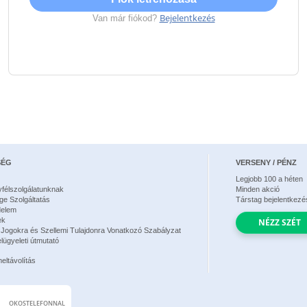
Bejelentkezés
Van már fiókod?
SÉG
VERSENY / PÉNZ
Legjobb
100
a héten
gyfélszolgálatunknak
Minden akció
ge Szolgáltatás
Társtag bejelentkezé
delem
ek
NÉZZ SZÉT
 Jogokra és Szellemi Tulajdonra Vonatkozó Szabályzat
elügyeleti útmutató
eltávolítás
OKOSTELEFONNAL