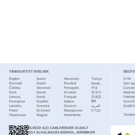
TÁMOGATOTT NYELVEK
SEGÍT
English
Suomi
Slovenský
Türkçe
GYIK
Русский
Srpski
Română
Қазақ
Írjon ü
Čeština
Slovenski
Português
中文
Concier
Eesti
Dansk
Hrvatski
한국어
Adatvé
Lietuvių
Norsk
Français
日本語
Feltétel
Български
Español
Italiano
हिंदी
Szerzői
Latviešu
Svenska
Deutsch
العربية
Szülői f
Polski
Ελληνικά
Македонски
עברית
Tartalom
Українська
Magyar
Nederlands
ÉLVEZD A(Z) CAMLIVENUDE OLDALT
EGY ALKALMAZÁS BÁRHOL, BÁRMIKOR