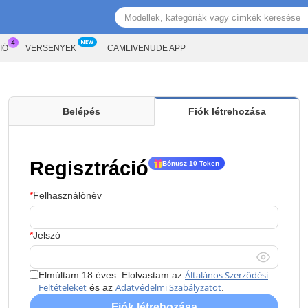
IÓ
VERSENYEK
CAMLIVENUDE APP
Belépés
Fiók létrehozása
Regisztráció
Bónusz 10 Token
Felhasználónév
Jelszó
Általános Szerződési
Elmúltam 18 éves. Elolvastam az
Feltételeket
Adatvédelmi Szabályzatot
és az
.
Fiók létrehozása