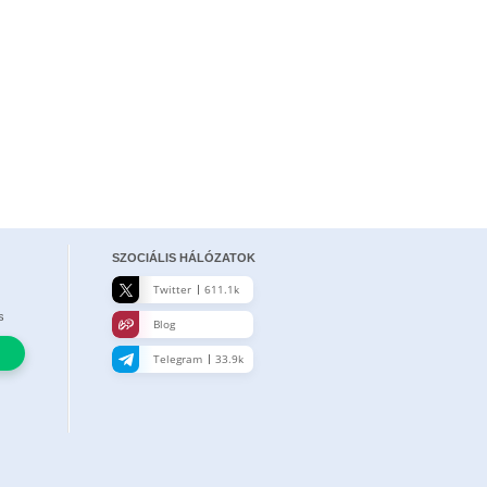
SZOCIÁLIS HÁLÓZATOK
Twitter
611.1k
s
Blog
Telegram
33.9k